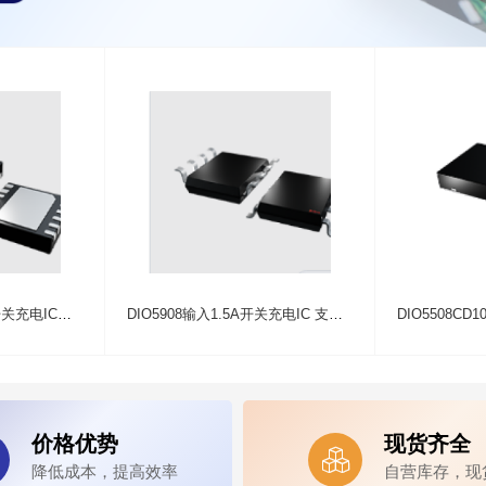
DIO59120X输入2.0A开关充电IC支持OTG功能
DIO5908输入1.5A开关充电IC 支持Power Path,符合JEITA规范
价格优势
现货齐全

降低成本，提高效率
自营库存，现