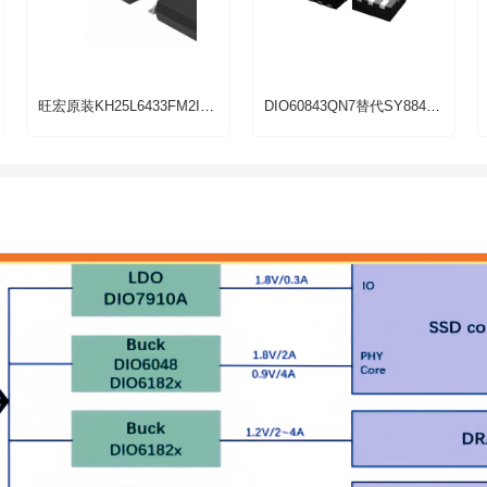
旺宏原装KH25L6433FM2I-08G 64M-BIT NOR FLASH现货
DIO60843QN7替代SY8843QWC和SYV843AQWC电流3A同步降压DCDC芯片