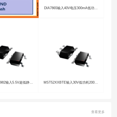
DIA7865输入40V电压300mA低功耗应用汽车前大灯线性LDO稳压器
笔电专用DIO7982输入5.5V超低静态150mA电流LDO稳压芯片
MST52XXBTE输入30V低功耗200mA线性稳压IC厂家代理
查看更多