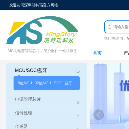
欢迎访问深圳凯特瑞官方网站

热门关键词：
MCU,电源管理芯片，保护器件一站式服务
首页
产
MCU/SOC/蓝牙

8位MCU
32位MCU
SOC
蓝牙
电源管理芯片

信号处理

传感器