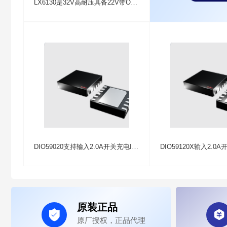
LX6130是32V高耐压具备22V带OVP保护功能完整的降压同步开关型1-4串磷酸铁锂电池、锂离子、锂聚合物电池充电管理芯片
DIO59020支持输入2.0A开关充电IC支持OTG功能I2C控制
原装正品


原厂授权，正品代理