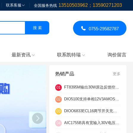
13510503962；13590271203
联系客服

全国服务热线

0755-29582787
最新资讯
联系凯特瑞
询价留言


热销产品
更多
FT8395M输出30W原边反馈控制VCC过压保护芯片
01
DIO5100支持单相12V3AMOSFET驱动
02
DIOO6833ECL16两节开关充电耐压18V2A大电流充电芯片
03
AIC1755B具有宽输入30V电压低压差200mA线性稳压器
04