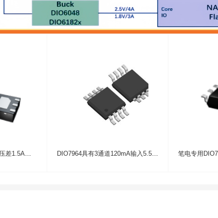
DIO7939输入5.5V超低压差1.5A的LDO稳压器应用于摄像机
DIO7964具有3通道120mA输入5.5V电压LDO稳压芯片