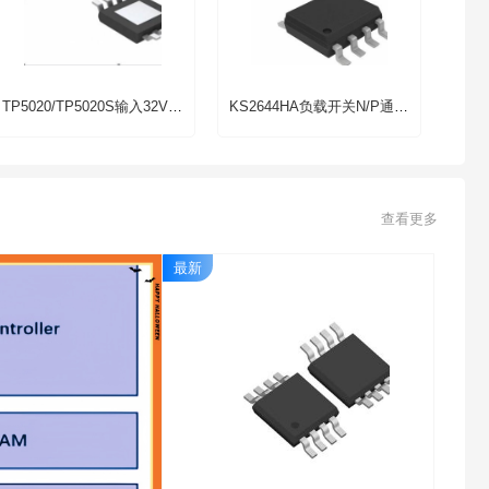
TP5020/TP5020S输入32V高耐压具备OVP保护同步2.5A降压充电管理芯片
​​KS2644HA负载开关N/P通道20V/8A互补的高级功率MOSFET芯片
查看更多
最新