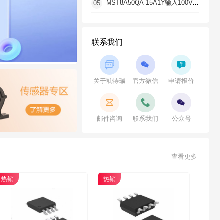
MST8A50QA-15A1Y输入100V支持5A同步降压型DC-DC转换器芯片
05
联系我们



关于凯特瑞
官方微信
申请报价



邮件咨询
联系我们
公众号
查看更多
热销
热销