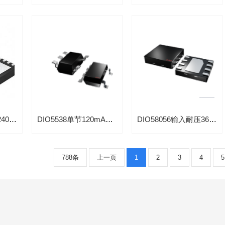
DIO5840J替代BQ24045高耐压36V线性1A充电芯片符合JEITA规范
DIO5538单节120mA锂电充电芯片带过温保护蓝牙耳机专用芯片
DIO58056输入耐压36V锂电池1A充电芯片带过温保护功能
788条
上一页
1
2
3
4
5