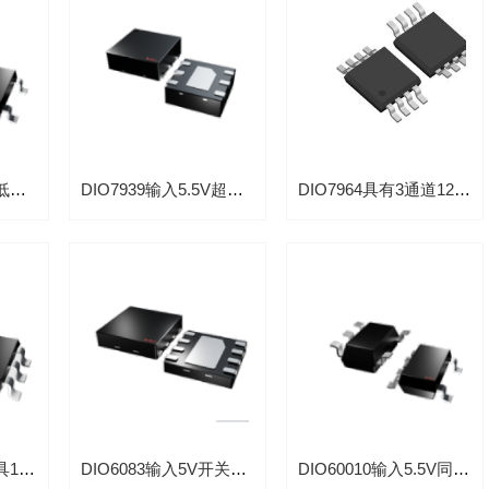
DIO7910输入5.5V低功耗300mA线性LDO稳压器带热过载保护功能
DIO7939输入5.5V超低压差1.5A的LDO稳压器应用于摄像机
DIO7964具有3通道120mA输入5.5V电压LDO稳压芯片
DIO6099输入5.5V具1µA超低静态电流同步升压1A转换器芯片
DIO6083输入5V开关频率1MHz同步3.5A直流降压转换器IC
DIO60010输入5.5V同步1A降压开关频率1.65MHz带电源指示功能芯片