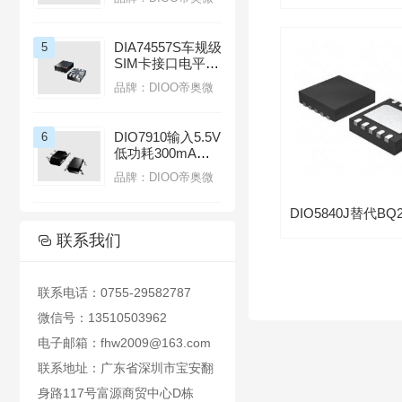
DIA74557S车规级
5
SIM卡接口电平转
换芯片适用于智能
品牌：DIOO帝奥微
座舱
DIO7910输入5.5V
6
低功耗300mA线
性LDO稳压器带
品牌：DIOO帝奥微
热过载保护功能

联系我们

联系电话：0755-29582787
微信号：13510503962
电子邮箱：fhw2009@163.com
联系地址：广东省深圳市宝安翻
身路117号富源商贸中心D栋