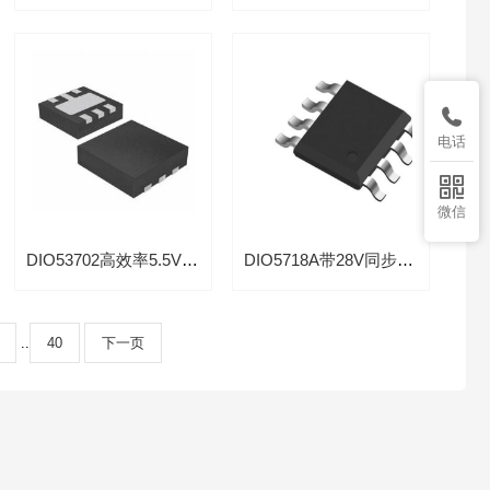

电话

微信
DIO53702高效率5.5V同步2.0A降压稳压器适用于可调光LED驱动器
DIO5718A带28V同步2A降压背光驱动支持analog PWM调光
..
40
下一页