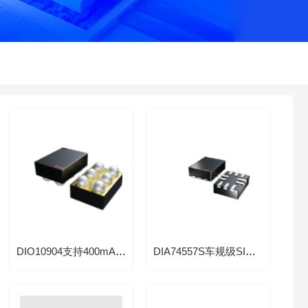
DIO10904支持400mA模拟前端AFE芯片光模块
DIA74557S车规级SIM卡接口电平转换芯片适用于智能座舱