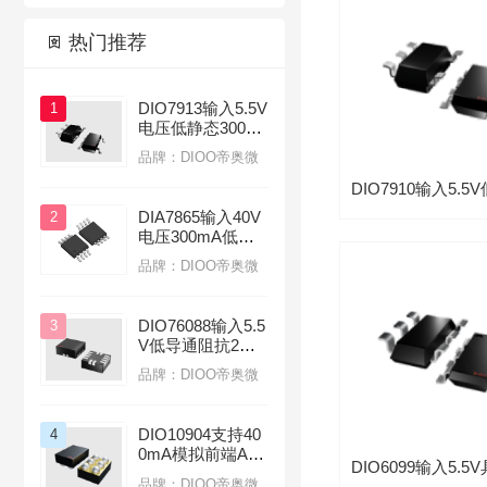

热门推荐

DIO7913输入5.5V
1
电压低静态300m
A电流LDO线性稳
品牌：DIOO帝奥微
压器应用于蓝牙无
线耳机
DIA7865输入40V
2
电压300mA低功
耗应用汽车前大灯
品牌：DIOO帝奥微
线性LDO稳压器
DIO76088输入5.5
3
V低导通阻抗2mΩ
负载开关应用于服
品牌：DIOO帝奥微
务器
DIO10904支持40
4
0mA模拟前端AFE
芯片光模块
品牌：DIOO帝奥微