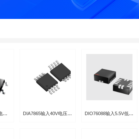
DIO7913输入5.5V电压低静态300mA电流LDO线性稳压器应用于蓝牙无线耳机
DIA7865输入40V电压300mA低功耗应用汽车前大灯线性LDO稳压器
DIO76088输入5.5V低导通阻抗2mΩ负载开关应用于服务器