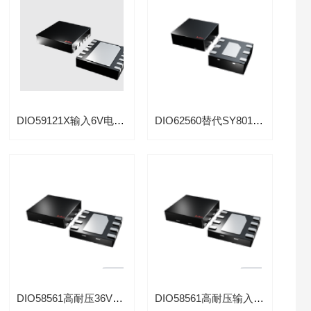
DIO59121X输入6V电压同步2A降压PWM控制器芯片应用于数码相机
DIO62560替代SY8016输入5.5V同步1.5A降压600mA电流转换器IC
DIO58561高耐压36V线性100mA充电TWS蓝牙设备专用芯片
DIO58561高耐压输入36V锂电线性100mA充电IC带过压保护功能