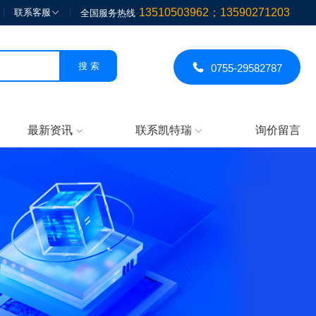
13510503962；13590271203
联系客服

全国服务热线

0755-29582787
最新资讯
联系凯特瑞
询价留言

