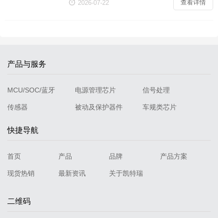

查看详情
2026-07-22
88宽输入电压范围2 7V~5 5V导通阻抗2mΩ
产品与服务
MCU/SOC/蓝牙
电源管理芯片
信号处理
传感器
被动及保护器件
车规类芯片
快捷导航
首页
产品
品牌
产品方案
现货热销
最新资讯
关于凯特瑞
二维码