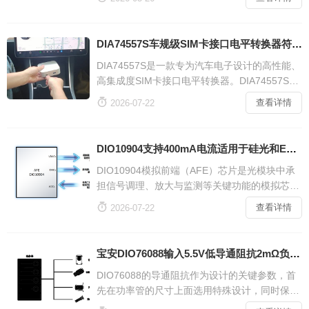
压输出、软启动与多重保护，为摄像头模组、智
能手机、便携设备提供省空间、高效率、高可靠
的一站式电源解决方案，
DIA74557S车规级SIM卡接口电平转换器符合AEC-Q100规范适用于车载T-Box
DIA74557S是一款专为汽车电子设计的高性能、
高集成度SIM卡接口电平转换器。DIA74557S完
美解决了智能网联车载应用中，低电压域的SOC

查看详情
2026-07-22
（如1 2V 1 8V）与标准SIM卡或eSIM（1 8V 3
V）之间的电压不匹配的问题。DIA74557S采用
QFN封装（1 8 x 1 4mm），适用于车载T-Box
DIO10904支持400mA电流适用于硅光和EML调制器的模拟前端光模块
和智能座舱等对空间、特别适用于车载T-Box和
DIO10904模拟前端（AFE）芯片是光模块中承
智能座舱等对空间
担信号调理、放大与监测等关键功能的模拟芯
片，直接影响链路性能和功耗水平。在高速率传

查看详情
2026-07-22
输中，AFE芯片内部集成的多路ADC可以对激光
器的电流 电压和输入信号功率等进行精准检测，
确保整个光模块安全可靠的运行。光模块AFE芯
宝安DIO76088输入5.5V低导通阻抗2mΩ负载开关应用于AI云端的服务器
片DIO10904，凭借其突破性的IDAC性能（支持
DIO76088的导通阻抗作为设计的关键参数，首
400mA大电流输出、120mV低headroom）
先在功率管的尺寸上面选用特殊设计，同时保证
极低MOS导通电阻和极小的芯片尺寸；DIO760