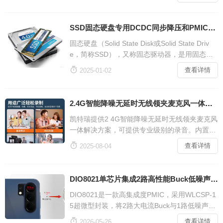
降压操作的锂电池和干电池之间有效传输电力。
SSD固态硬盘专用DCDC同步降压和PMIC电源管理芯片方案
固态硬盘（Solid State Disk或Solid State Driv
e，简称SSD），又称固态驱动器，是用固态电
子存储芯片阵列制成的硬盘。SSD由于传输速度

查看详情
2025-01-02
比传统的固态硬盘快，所以多用于笔记本电脑和
服务器等产品应用。 我们的解决方案包括直流开
关降压转换器，低压差线稳压器，支持SMI慧荣
2.4G智能降噪无延时无线领夹麦克风一体解决方案
得一微联芸英韧等SSD主控支持与配套。
凯特瑞提供2 4G智能降噪无延时无线领夹麦克风
一体解决方案，可提供专业级别的录音。内置专
业级DSP降噪芯片，大容量电池，超长续航达30

查看详情
2025-08-04
小时， 支持一拖一，一拖二功能，即插即用，方
案自带可调节麦克风增益和降噪等级。用途：视
频拍摄Vlog、网络直播、节目
DIO8021单芯片集成2路高性能Buck低噪声LDO输入5.5V电压专为摄像头模组解决方案
DIO8021是一款高集成度PMIC，采用WLCSP-1
5超微型封装，将2路大电流Buck与1路低噪声LD
O融为一体，DIO8021支持宽电压输入、固定电

查看详情
2026-05-26