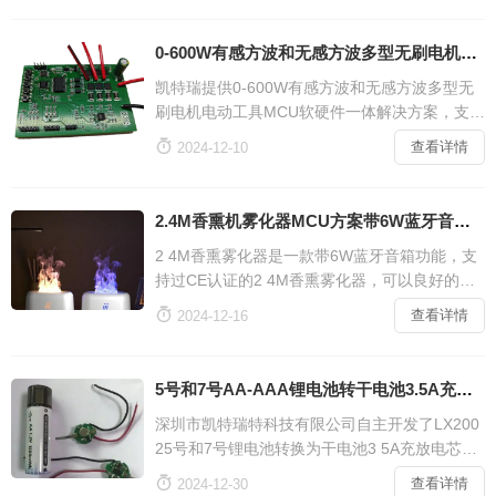
脉冲模式、轻柔模式、正常模式、强劲模式、单
点模式。
0-600W有感方波和无感方波多型无刷电机电动工具专用MCU
凯特瑞提供0-600W有感方波和无感方波多型无
刷电机电动工具MCU软硬件一体解决方案，支持
多型无刷电机，广泛应用于各种电钻，户外电钻

查看详情
2024-12-10
工具等。
2.4M香熏机雾化器MCU方案带6W蓝牙音箱功能过CE认证
2 4M香熏雾化器是一款带6W蓝牙音箱功能，支
持过CE认证的2 4M香熏雾化器，可以良好的改
善净化空气和湿润空气又能欣赏音乐放松心情的

查看详情
2024-12-16
一款香熏机雾化器。
5号和7号AA-AAA锂电池转干电池3.5A充放电芯片方案
深圳市凯特瑞特科技有限公司自主开发了LX200
25号和7号锂电池转换为干电池3 5A充放电芯片
方案，它的设计是在使用相同的电感器进行可逆

查看详情
2024-12-30