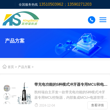
13510503962；13590271203
全国服务热线

产品方案

首页
>
产品方案
>
带充电功能的5种模式冲牙器专用MCU和电源管理一体SOC控制器方案
凯特瑞自主开发一款带充电功能的5种模式冲牙
器专用MCU控制器，内部集成MCU+电源管理
+低电压报警等功能，电动冲牙器是一种通过高

查看详情
2024-12-04
压水柱冲洗牙齿缝隙污渍的口腔清洁工具。支持