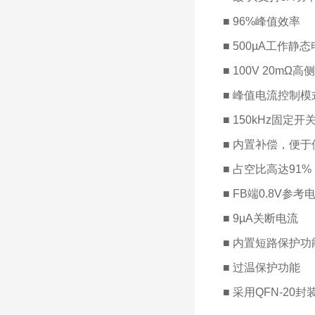
■ 96%峰值效率
■ 500µA工作静
■ 100V 20mΩ
■ 峰值电流控制模
■ 150kHz固定开
■ 内置补偿，便于
■ 占空比高达91%
■ FB端0.8V参考
■ 9µA关断电流
■ 内置短路保护功
■ 过温保护功能
■ 采用QFN-20封