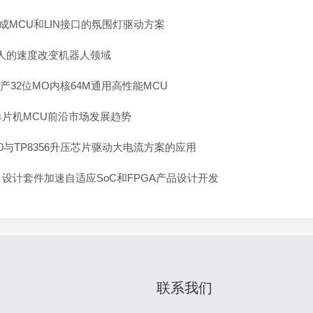
级集成MCU和LIN接口的氛围灯驱动方案
人的速度改变机器人领域
7国产32位MO内核64M通用高性能MCU
单片机MCU前沿市场发展趋势
50与TP8356升压芯片驱动大电流方案的应用
vado 设计套件加速自适应SoC和FPGA产品设计开发
联系我们