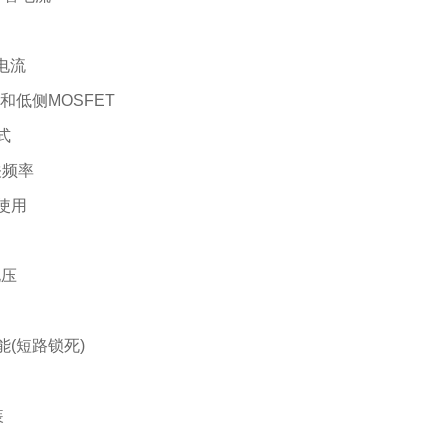
态电流
高侧和低侧MOSFET
式
关频率
使用
电压
能(短路锁死)
装