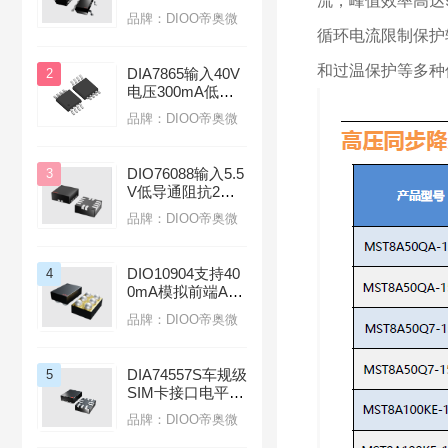
流，峰值效率高达9
A电流LDO线性稳
品牌：DIOO帝奥微
压器应用于蓝牙无
循环电流限制保护
线耳机
和过温保护等多种保
DIA7865输入40V
2
电压300mA低功
耗应用汽车前大灯
品牌：DIOO帝奥微
线性LDO稳压器
DIO76088输入5.5
3
V低导通阻抗2mΩ
负载开关应用于服
品牌：DIOO帝奥微
务器
DIO10904支持40
4
0mA模拟前端AFE
芯片光模块
品牌：DIOO帝奥微
DIA74557S车规级
5
SIM卡接口电平转
换芯片适用于智能
品牌：DIOO帝奥微
座舱