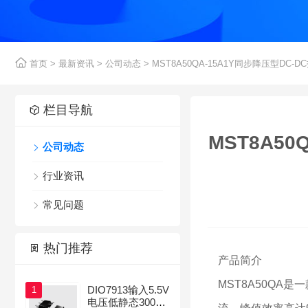

首页
>
最新资讯
>
公司动态
> MST8A50QA-15A1Y同步降压型

栏目导航

MST8A5
公司动态

行业资讯

常见问题


热门推荐

产品简介
MST8A50QA
DIO7913输入5.5V
1
电压低静态300m