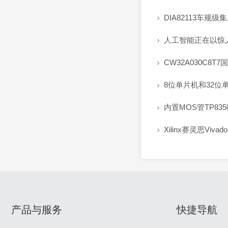
DIA82113车规

人工智能正在以惊

CW32A030C8T

8位单片机和32位

内置MOS管TP83

Xilinx赛灵思Vi

产品与服务
快捷导航