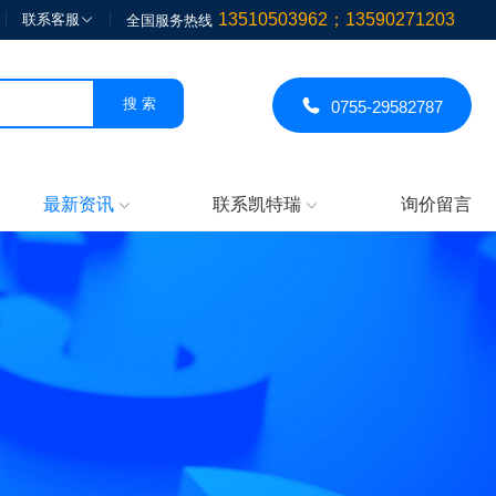
13510503962；13590271203
联系客服

全国服务热线

0755-29582787
最新资讯
联系凯特瑞
询价留言

