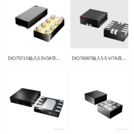
DIO7971S输入5.5V3A导通电阻6.8mΩ负载开关光模块专用IC
DIO76087输入5.5 V/7A具备电流监测功能的低导通电阻负载开关光模块专用芯片