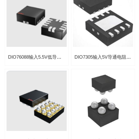
DIO76088输入5.5V低导通阻抗2mΩ负载开关应用于服务器
DIO7305输入5V导通电阻110mΩ过压过流保护负载开关IC