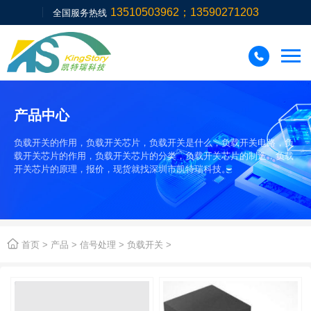
13510503962；13590271203
全国服务热线

产品中心
负载开关的作用，负载开关芯片，负载开关是什么，负载开关电路，负
载开关芯片的作用，负载开关芯片的分类，负载开关芯片的制造，负载
开关芯片的原理，报价，现货就找深圳市凯特瑞科技。

首页
>
产品
>
信号处理
>
负载开关
>