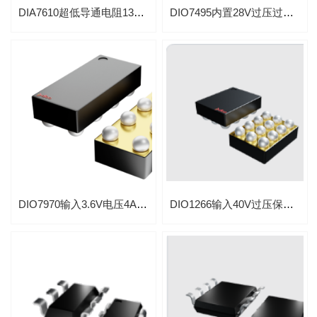
DIA7610超低导通电阻13mΩ带软启动的6A负载开关
DIO7495内置28V过压过流保护负载开关带可调电流限制控制
DIO7970输入3.6V电压4A导通电阻4.9mΩ负载开关内置放电电阻
DIO1266输入40V过压保护OVP集成低导通35 mΩ负载开关芯片