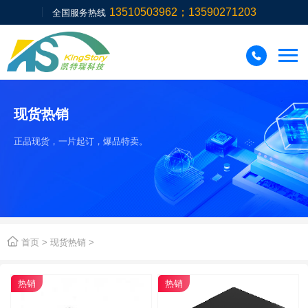
13510503962；13590271203
全国服务热线

现货热销
正品现货，一片起订，爆品特卖。

首页
>
现货热销
>
热销
热销