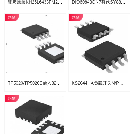
旺宏原装KH25L6433FM2I-08G 64M-BIT NOR FLASH现货
DIO60843QN7替代SY8843QWC和SYV843AQWC电流3A同步降压DCDC芯片
热销
热销
TP5020/TP5020S输入32V高耐压具备OVP保护同步2.5A降压充电管理芯片
​​KS2644HA负载开关N/P通道20V/8A互补的高级功率MOSFET芯片
热销