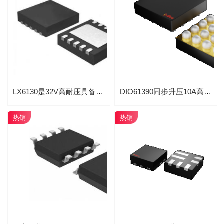
LX6130是32V高耐压具备22V带OVP保护功能完整的降压同步开关型1-4串磷酸铁锂电池、锂离子、锂聚合物电池充电管理芯片
DIO61390同步升压10A高功率高频大电流DCDC升压转换器芯片
热销
热销