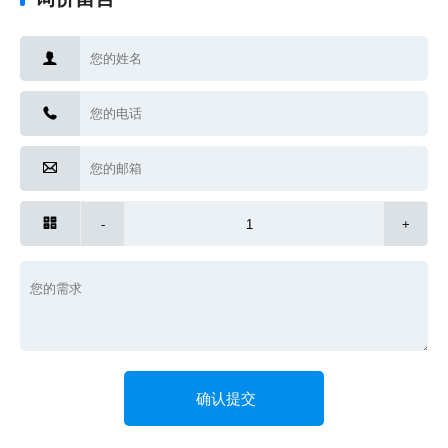




-
+