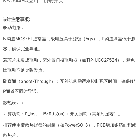
KS2644HA应用：负载开关
计注意事项:
设
驱动电路：
N沟道MOSFET通常需门极电压高于源极（Vgs），P沟道则需低于源
极，确保完全导通。
若芯片未集成驱动，需外置门极驱动器（如TI的UCC27524），避免
因驱动不足导致发热。
防直通（Shoot-Through）：互补结构需严格控制死区时间，确保N/
P通道不同时导通。
散热设计：
计算功耗：P_loss = I²×Rds(on) + 开关损耗（高频时显著）。
推荐使用带散热焊盘的封装（如PowerSO-8），PCB增加铜箔面积或
散热片。