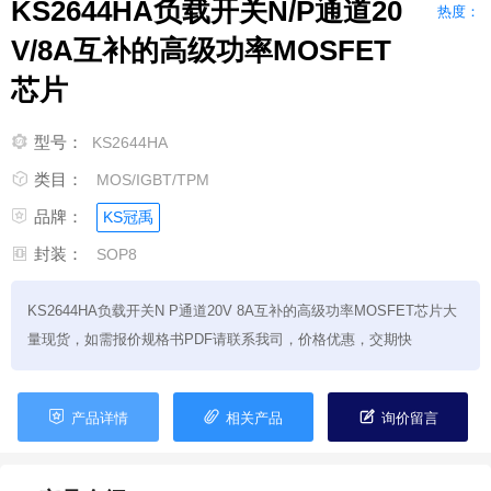
​​KS2644HA负载开关N/P通道20
热度：
V/8A互补的高级功率MOSFET
芯片

型号：
​​KS2644HA

类目：
MOS/IGBT/TPM

品牌：
KS冠禹

封装：
SOP8
​​KS2644HA负载开关N P通道20V 8A互补的高级功率MOSFET芯片大
量现货，如需报价规格书PDF请联系我司，价格优惠，交期快



产品详情
相关产品
询价留言