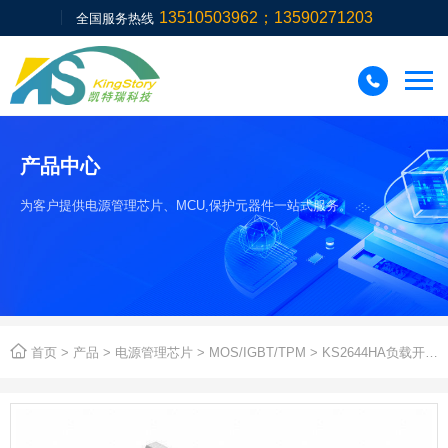
13510503962；13590271203
全国服务热线

产品中心
为客户提供电源管理芯片、MCU,保护元器件一站式服务。

首页
>
产品
>
电源管理芯片
>
MOS/IGBT/TPM
> ​​KS2644HA负载开关N/P通道20V/8A互补的高级功率MOSFET芯片