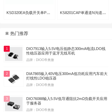
KSD320EA负载开关单P沟道先进功率MOSFET
KS8201CAP单通道N沟道80V/120A高级功率MOS

热门推荐

DIO7913输入5.5V电压低静态300mA电流LDO线
1
性稳压器应用于蓝牙无线耳机
品牌：DIOO帝奥微
DIA7865输入40V电压300mA低功耗应用汽车前大
2
灯线性LDO稳压器
品牌：DIOO帝奥微
DIO76088输入5.5V低导通阻抗2mΩ负载开关应用
3
于服务器
品牌：DIOO帝奥微