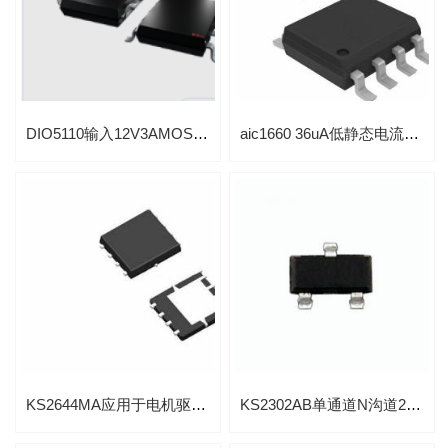
DIO5110输入12V3AMOSFET驱动器
aic1660 36uA低静态电流CMOS开关电容电压转换器
KS2644MA应用于电机驱动互补型20V/27A先进功率MOSFET
KS2302AB单通道N沟道20V高级功率MOSFET