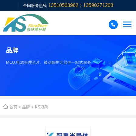
13510503962；13590271203
全国服务热线

品牌
MCU,电源管理芯片、被动保护元器件一站式服务

首页
>
品牌
> KS冠禹