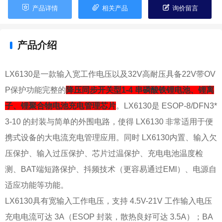



产品详情
相关产品
询价留言
产品介绍
LX6130是一款输入宽工作电压以及32V高耐压具备22V带OV
P保护功能完整的
降压同步开关型1-4 串磷酸铁锂电池、锂离
子、锂聚合物电池充电管理芯片
。LX6130是 ESOP-8/DFN3*
3-10 的封装与简单的外围电路，使得 LX6130 非常适用于便
携式设备的大电流充电管理应用。同时 LX6130内置、输入欠
压保护、输入过压保护、芯片过温保护、充电电池温度检
测、BAT端短路保护、抖频技术（更容易通过EMI）、电源自
适应功能等功能。
LX6130具有宽输入工作电压，支持 4.5V-21V 工作输入电压
充电电流可达 3A（ESOP 封装，散热良好可达 3.5A）；BA