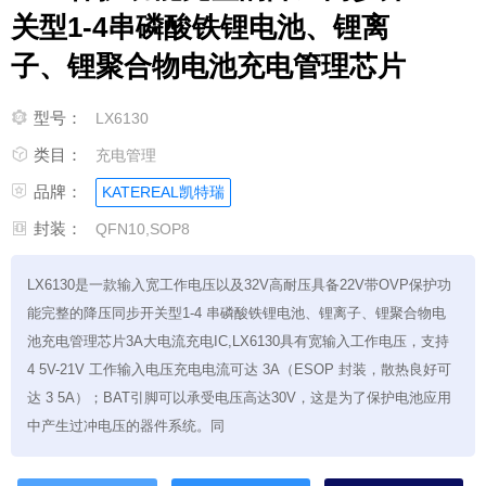
关型1-4串磷酸铁锂电池、锂离
子、锂聚合物电池充电管理芯片

型号：
LX6130

类目：
充电管理

品牌：
KATEREAL凯特瑞

封装：
QFN10,SOP8
LX6130是一款输入宽工作电压以及32V高耐压具备22V带OVP保护功
能完整的降压同步开关型1-4 串磷酸铁锂电池、锂离子、锂聚合物电
池充电管理芯片3A大电流充电IC,LX6130具有宽输入工作电压，支持
4 5V-21V 工作输入电压充电电流可达 3A（ESOP 封装，散热良好可
达 3 5A）；BAT引脚可以承受电压高达30V，这是为了保护电池应用
中产生过冲电压的器件系统。同