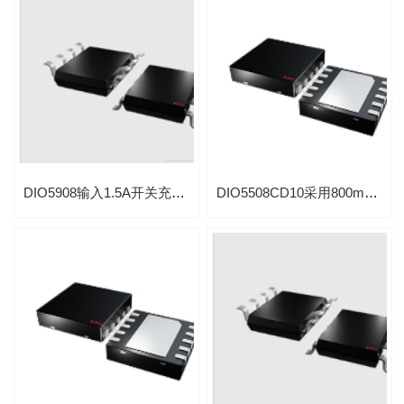
DIO5908输入1.5A开关充电IC 支持Power Path,符合JEITA规范
DIO5508CD10采用800mA线性充电IC 恒流/恒压线性充电器