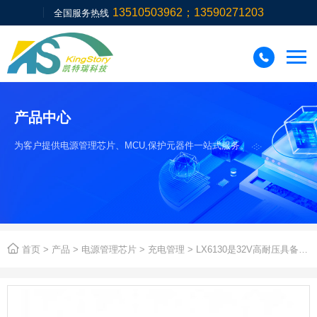
13510503962；13590271203
全国服务热线

产品中心
为客户提供电源管理芯片、MCU,保护元器件一站式服务。

首页
>
产品
>
电源管理芯片
>
充电管理
> LX6130是32V高耐压具备22V带OVP保护功能完整的降压同步开关型1-4串磷酸铁锂电池、锂离子、锂聚合物电池充电管理芯片