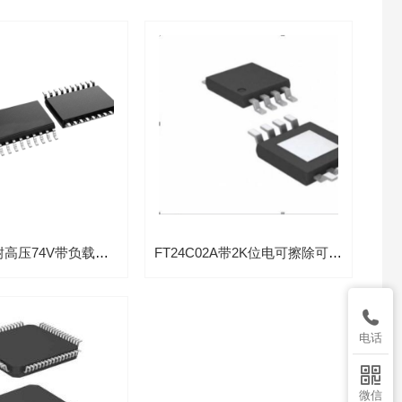
FT92051B耐高压74V带负载检测3-5节串联锂电池保护芯片
FT24C02A带2K位电可擦除可编程只读存储器

电话

微信