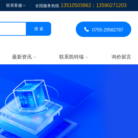
13510503962；13590271203
联系客服

全国服务热线

0755-29582787
最新资讯
联系凯特瑞
询价留言

