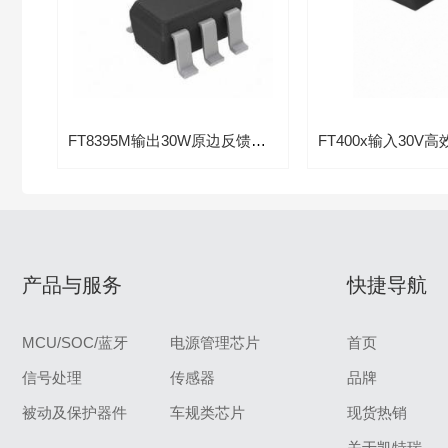
FT8395M输出30W原边反馈控制VCC过压保护芯片
产品与服务
快捷导航
MCU/SOC/蓝牙
电源管理芯片
首页
信号处理
传感器
品牌
被动及保护器件
车规类芯片
现货热销
关于凯特瑞