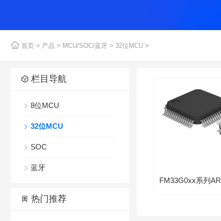

首页
>
产品
>
MCU/SOC/蓝牙
>
32位MCU
>

栏目导航

8位MCU

32位MCU

SOC

蓝牙


热门推荐
