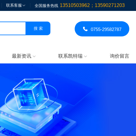
13510503962；13590271203
联系客服

全国服务热线

0755-29582787
最新资讯
联系凯特瑞
询价留言

