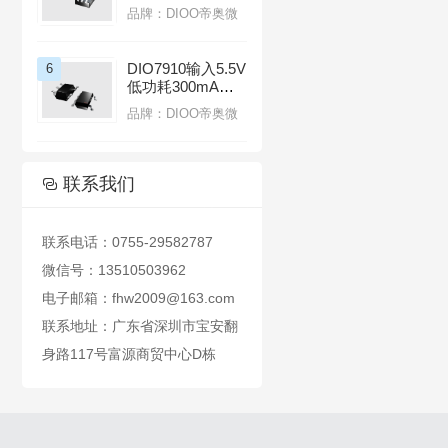
换芯片适用于智能
品牌：DIOO帝奥微
座舱
DIO7910输入5.5V
6
低功耗300mA线
性LDO稳压器带
品牌：DIOO帝奥微
热过载保护功能

联系我们

联系电话：0755-29582787
微信号：13510503962
电子邮箱：fhw2009@163.com
联系地址：广东省深圳市宝安翻
身路117号富源商贸中心D栋