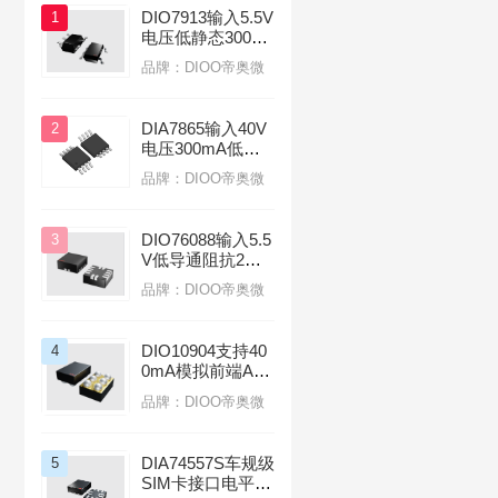
DIO7913输入5.5V
1
电压低静态300m
A电流LDO线性稳
品牌：DIOO帝奥微
压器应用于蓝牙无
线耳机
DIA7865输入40V
2
电压300mA低功
耗应用汽车前大灯
品牌：DIOO帝奥微
线性LDO稳压器
DIO76088输入5.5
3
V低导通阻抗2mΩ
负载开关应用于服
品牌：DIOO帝奥微
务器
DIO10904支持40
4
0mA模拟前端AFE
芯片光模块
品牌：DIOO帝奥微
DIA74557S车规级
5
SIM卡接口电平转