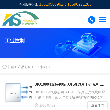
13510503962；13590271203
全国服务热线

工业控制

首页
>
产品方案
>
工业控制
>
DIO10904支持400mA电流适用于硅光和EML调制器的模拟前端光模块
DIO10904模拟前端（AFE）芯片是光模块中承
担信号调理、放大与监测等关键功能的模拟芯
片，直接影响链路性能和功耗水平。在高速率传

查看详情
2026-07-22
输中，AFE芯片内部集成的多路ADC可以对激光