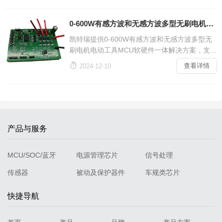
器的电流 电压和输入信号功率等进行精准检测，
确保整个光模块安全可靠的运行。光模块AFE芯
0-600W有感方波和无感方波多型无刷电机电动工具专用MCU
片DIO10904，凭借其突破性的IDAC性能（支持
凯特瑞提供0-600W有感方波和无感方波多型无
400mA大电流输出、120mV低headroom）
刷电机电动工具MCU软硬件一体解决方案，支持
多型无刷电机，广泛应用于各种电钻，户外电钻

查看详情
2024-12-10
工具等。
产品与服务
MCU/SOC/蓝牙
电源管理芯片
信号处理
传感器
被动及保护器件
车规类芯片
快捷导航