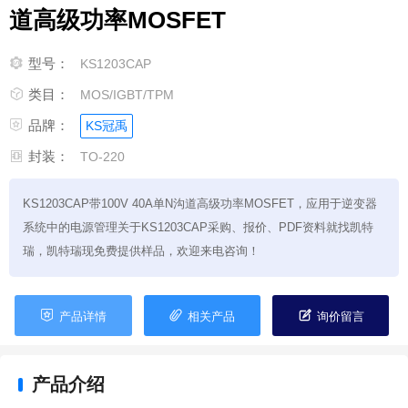
道高级功率MOSFET

型号：
KS1203CAP

类目：
MOS/IGBT/TPM

品牌：
KS冠禹

封装：
TO-220
KS1203CAP带100V 40A单N沟道高级功率MOSFET，应用于逆变器
系统中的电源管理关于KS1203CAP采购、报价、PDF资料就找凯特
瑞，凯特瑞现免费提供样品，欢迎来电咨询！



产品详情
相关产品
询价留言
产品介绍