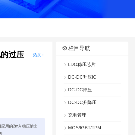

栏目导航

池的过压
热度：
LDO稳压芯片

DC-DC升压IC

DC-DC降压

DC-DC升降压

充电管理

应用的2mA 稳压输出
MOS/IGBT/TPM

况。