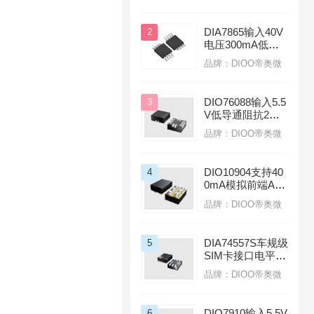
线耳机
DIA7865输入40V
2
电压300mA低功
耗应用汽车前大灯
品牌：DIOO帝奥微
线性LDO稳压器
DIO76088输入5.5
3
V低导通阻抗2mΩ
负载开关应用于服
品牌：DIOO帝奥微
务器
DIO10904支持40
4
0mA模拟前端AFE
芯片光模块
品牌：DIOO帝奥微
DIA74557S车规级
5
SIM卡接口电平转
换芯片适用于智能
品牌：DIOO帝奥微
座舱
DIO7910输入5.5V
6