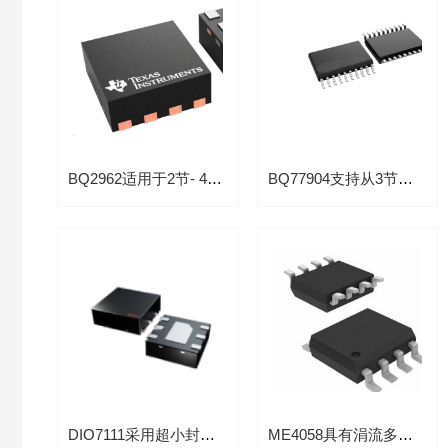
BQ2962适用于2节- 4节串联锂离子电池的过压保护芯片
BQ77904支持从3节到20节串联低功耗电压保护芯片
DIO7111采用超小封装锂电池过充/过放保护IC
ME4058具有涓流多节开关型2A锂电池充电控制芯片