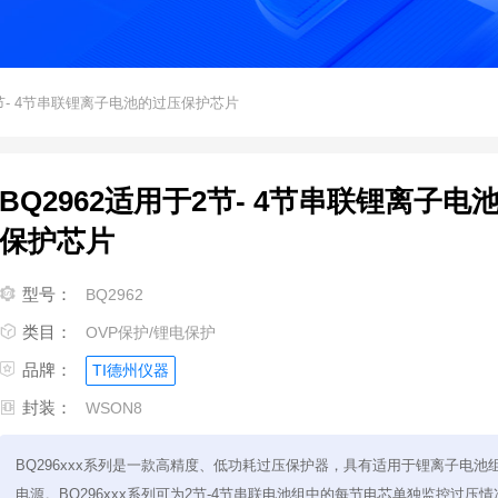
于2节- 4节串联锂离子电池的过压保护芯片
BQ2962适用于2节- 4节串联锂离子电
保护芯片

型号：
BQ2962

类目：
OVP保护/锂电保护

品牌：
TI德州仪器

封装：
WSON8
BQ296xxx系列是一款高精度、低功耗过压保护器，具有适用于锂离子电池组
电源。BQ296xxx系列可为2节-4节串联电池组中的每节电芯单独监控过压情