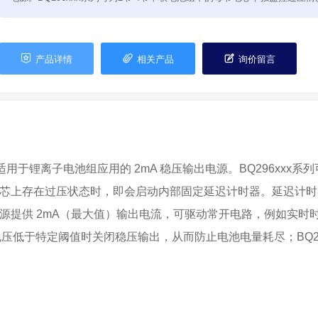



产品详情
相关产品
询价留言
于锂离子电池组应用的 2mA 稳压输出电源。BQ296xxx系列可为
芯上存在过压状态时，即会启动内部固定延迟计时器。延迟计时
供 2mA（最大值）输出电流，可驱动常开电路，例如实时时钟 
的电压低于特定阈值时关闭稳压输出，从而防止电池电量耗尽；BQ29