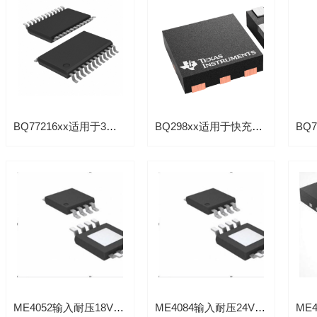
BQ77216xx适用于3节至16节串联锂离子电池过压保护芯片
BQ298xx适用于快充闪充式单节锂离子电池具有集成式高侧 NFET驱动器的电流保护芯片
ME4052输入耐压18V两节锂电线性充电管理芯片
ME4084输入耐压24V锂电充电1A过压保护芯片