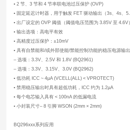
• 2 节、3 节和 4 节串联电池过压保护 (OVP)
• 固定延迟计时器，用于触发 FET 驱动输出（3s、4s、5.5
• 出厂设定的 OVP 阈值（阈值电压范围为 3.85V 至 4.6V
• 输出选项：高电平有效
• 高精度过压保护：±10mV
• 具有自禁能和/或外部使能/禁能控制功能的稳压电源输
– 选项：3.3V、2.5V 和 1.8V (BQ2961)
– 选项：3.3V、3.15V、3.0V (BQ2962)
• 低功耗 ICC ~ 4µA (VCELL(ALL) < VPROTECT)
• 禁用稳压输出时具有超低功耗，ICC 约为 1.2µA
• 每个电芯输入具有 < 100nA 的低漏电流
• 小封装尺寸– 8 引脚 WSON (2mm × 2mm)
BQ296xxx系列应用