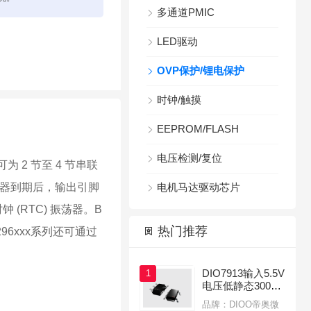
多通道PMIC

LED驱动

OVP保护/锂电保护

时钟/触摸

EEPROM/FLASH

电压检测/复位

 2 节至 4 节串联
器到期后，输出引脚
电机马达驱动芯片

(RTC) 振荡器。B

热门推荐
6xxx系列还可通过

DIO7913输入5.5V
1
电压低静态300m
A电流LDO线性稳
品牌：DIOO帝奥微
压器应用于蓝牙无