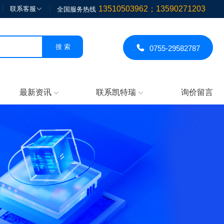
13510503962；13590271203
联系客服

全国服务热线

0755-29582787
最新资讯
联系凯特瑞
询价留言

