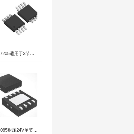
BQ77205适用于3节至5节串联锂离子电池的过压保护芯片
ME4085耐压24V单节锂电200mA充电过压保护芯片