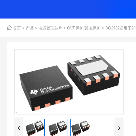

首页
>
产品
>
电源管理芯片
>
OVP保护/锂电保护
> BQ2962适用

