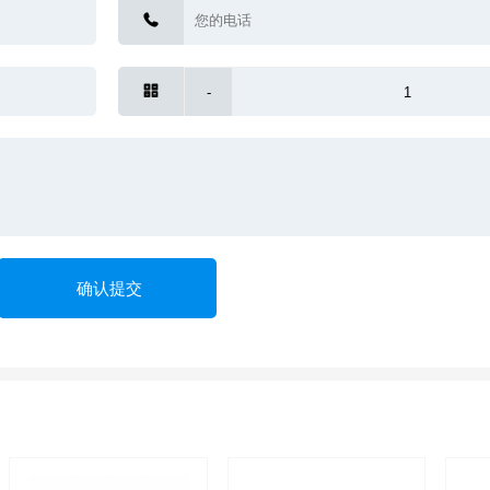


-