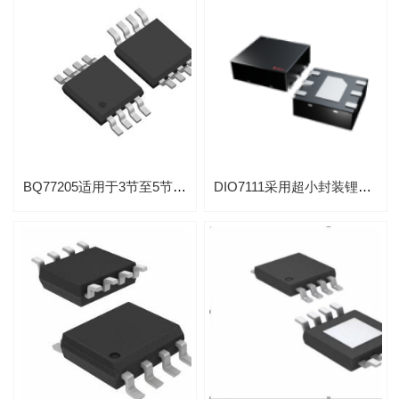
BQ77205适用于3节至5节串联锂离子电池的过压保护芯片
DIO7111采用超小封装锂电池过充/过放保护IC