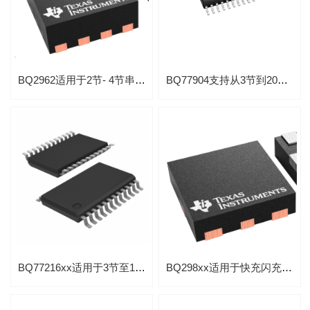
BQ2962适用于2节- 4节串联锂离子电池的过压保护芯片
BQ77904支持从3节到20节串联低功耗电压保护芯片
BQ77216xx适用于3节至16节串联锂离子电池过压保护芯片
BQ298xx适用于快充闪充式单节锂离子电池具有集成式高侧 NFET驱动器的电流保护芯片