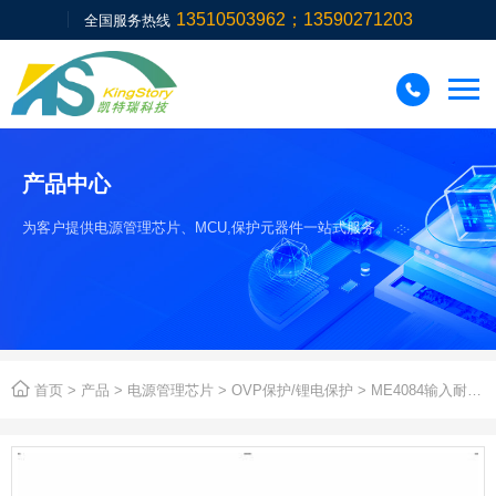
13510503962；13590271203
全国服务热线

产品中心
为客户提供电源管理芯片、MCU,保护元器件一站式服务。

首页
>
产品
>
电源管理芯片
>
OVP保护/锂电保护
> ME4084输入耐压24V锂电充电1A过压保护芯片