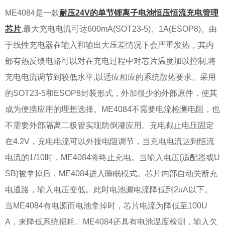
ME4084是一款
耐压24V的单节锂离子电池恒压恒流充电管理
芯片
,最大充电电流可达600mA(SOT23-5)、1A(ESOP8)。由
于线性充电器在输入和输出大压差情况下会严重发热，其内
部有热反馈电路可以对在充电过程中对芯片温度加以控制,将
充电电流调节到较低水平,以适应相应的系统散热要求。采用
的SOT23-5和ESOP8封装形式，外加很少的外部原件，使其
成为便携应用的理想选择。ME4084不需要电流检测电阻，也
不需要外部隔离二极管实现防倒灌应用。充电截止电压固定
在4.2V，充电电流可以外接电阻调节，当充电电流达到恒流
电流的1/10时，ME4084将终止充电。当输入电压(适配器或U
SB)被拿掉后，ME4084进入睡眠模式。芯片内部自动关断充
电通路，输入电压变低。此时电池漏电流降低到2uA以下。
当ME4084有电源而电池拿掉时，芯片电流为降低至100U
A，来降低系统损耗。ME4084还具有电池温度检测，输入欠