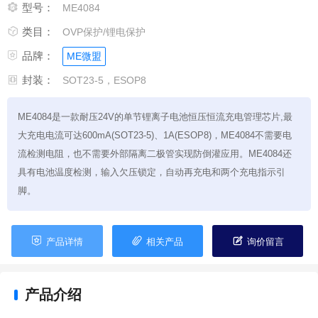

型号：
ME4084

类目：
OVP保护/锂电保护

品牌：
ME微盟

封装：
SOT23-5，ESOP8
ME4084是一款耐压24V的单节锂离子电池恒压恒流充电管理芯片,最
大充电电流可达600mA(SOT23-5)、1A(ESOP8)，ME4084不需要电
流检测电阻，也不需要外部隔离二极管实现防倒灌应用。ME4084还
具有电池温度检测，输入欠压锁定，自动再充电和两个充电指示引
脚。



产品详情
相关产品
询价留言
产品介绍