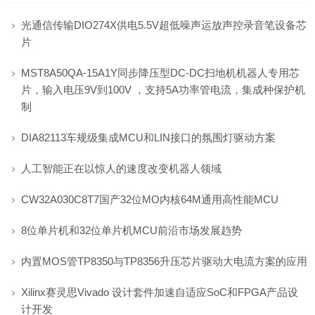
光通信传输DIO274X供电5.5V超低噪声运放声控录音笔设备芯

片
MST8A50QA-15A1Y同步降压型DC-DC扫地机机器人专用芯

片，输入电压9V到100V ，支持5A功率管电流，集成种保护机
制
DIA82113车规级集成MCU和LIN接口的氛围灯驱动方案

人工智能正在以惊人的速度改变机器人领域

CW32A030C8T7国产32位MO内核64M通用高性能MCU

8位单片机和32位单片机MCU前沿市场发展趋势

内置MOS管TP8350与TP8356升压芯片驱动大电流方案的应用

Xilinx赛灵思Vivado 设计套件加速自适应SoC和FPGA产品设

计开发