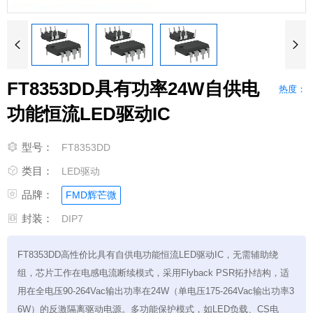


FT8353DD具有功率24W自供电
热度：
功能恒流LED驱动IC

型号：
FT8353DD

类目：
LED驱动

品牌：
FMD辉芒微

封装：
DIP7
FT8353DD高性价比具有自供电功能恒流LED驱动IC，无需辅助绕
组，芯片工作在电感电流断续模式，采用Flyback PSR拓扑结构，适
用在全电压90-264Vac输出功率在24W（单电压175-264Vac输出功率3
6W）的反激隔离驱动电源。多功能保护模式，如LED负载、CS电