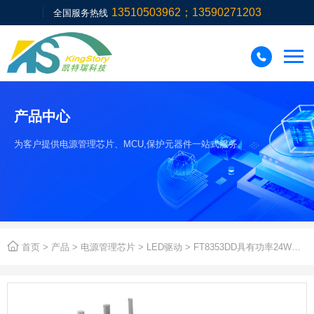
13510503962；13590271203
全国服务热线

产品中心
为客户提供电源管理芯片、MCU,保护元器件一站式服务。

首页
>
产品
>
电源管理芯片
>
LED驱动
> FT8353DD具有功率24W自供电功能恒流LED驱动IC