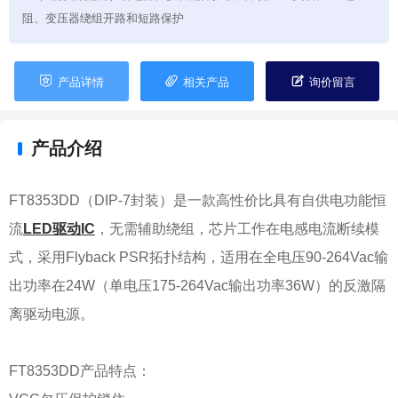
阻、变压器绕组开路和短路保护



产品详情
相关产品
询价留言
产品介绍
FT8353DD（DIP-7封装）是一款高性价比具有自供电功能恒
流
LED驱动IC
，无需辅助绕组，芯片工作在电感电流断续模
式，采用Flyback PSR拓扑结构，适用在全电压90-264Vac输
出功率在24W（单电压175-264Vac输出功率36W）的反激隔
离驱动电源。
FT8353DD产品特点：