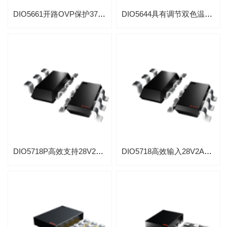
DIO5661开路OVP保护37V升压背光LED驱动支持PWM调光芯片
DIO5644具有调节双色温1.5A闪光灯驱动
DIO5718P高效支持28V2A同步降压背光驱动
DIO5718高效输入28V2A同步降压背光驱动