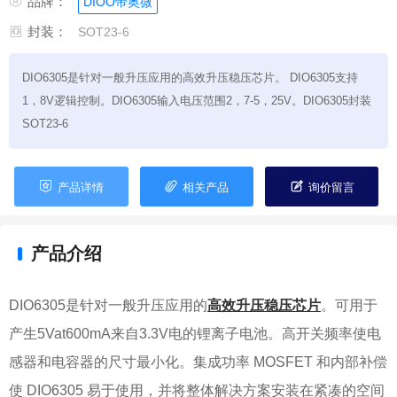

品牌：
DIOO帝奥微

封装：
SOT23-6
DIO6305是针对一般升压应用的高效升压稳压芯片。 DIO6305支持
1，8V逻辑控制。DIO6305输入电压范围2，7-5，25V。DIO6305封装
SOT23-6



产品详情
相关产品
询价留言
产品介绍
DIO6305是针对一般升压应用的
高效升压稳压芯片
。可用于
产生5Vat600mA来自3.3V电的锂离子电池。高开关频率使电
感器和电容器的尺寸最小化。集成功率 MOSFET 和内部补偿
使 DIO6305 易于使用，并将整体解决方案安装在紧凑的空间