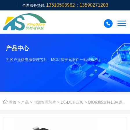
13510503962；13590271203
全国服务热线

产品中心
为客户提供电源管理芯片、MCU,保护元器件一站式服务。

首页
>
产品
>
电源管理芯片
>
DC-DC升压IC
> DIO6305支持1.8V逻辑控制同步升压稳压IC