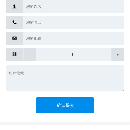




-
+