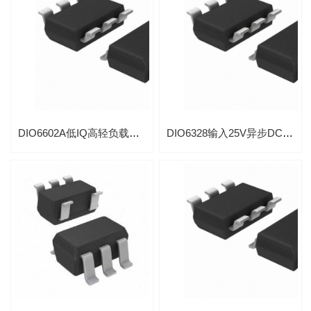
DIO6602A低IQ高轻负载效率同步1.5A升压转换IC
DIO6328输入25V异步DC-DC升压转换芯片