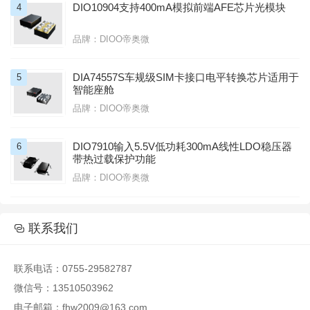
DIO10904支持400mA模拟前端AFE芯片光模块
4
品牌：DIOO帝奥微
DIA74557S车规级SIM卡接口电平转换芯片适用于
5
智能座舱
品牌：DIOO帝奥微
DIO7910输入5.5V低功耗300mA线性LDO稳压器
6
带热过载保护功能
品牌：DIOO帝奥微

联系我们

联系电话：0755-29582787
微信号：13510503962
电子邮箱：fhw2009@163.com