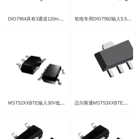
DIO7964具有3通道120mA输入5.5V电压LDO稳压芯片
笔电专用DIO7982输入5.5V超低静态150mA电流LDO稳压芯片
MST52XXBTE输入30V低功耗200mA线性稳压IC厂家代理
迈尔斯通MST53XXBTE输入36V高压低功耗低压差300mA线性稳压器