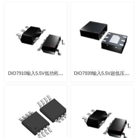
DIO7910输入5.5V低功耗300mA线性LDO稳压器带热过载保护功能
DIO7939输入5.5V超低压差1.5A的LDO稳压器应用于摄像机