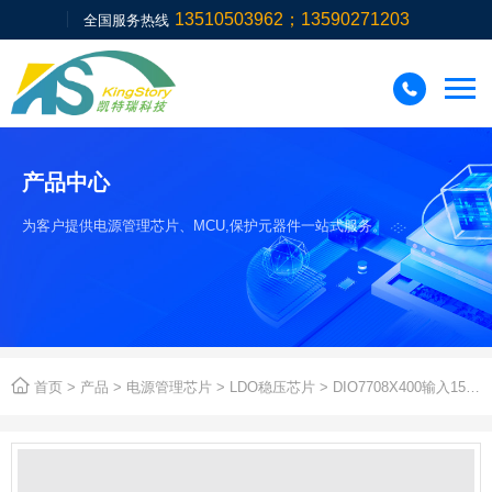
13510503962；13590271203
全国服务热线

产品中心
为客户提供电源管理芯片、MCU,保护元器件一站式服务。

首页
>
产品
>
电源管理芯片
>
LDO稳压芯片
> DIO7708X400输入15V300mA低功耗线性稳压器,固定输出电压4V