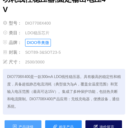
V

型号：
DIO7708X400

类目：
LDO稳压芯片

品牌：
DIOO帝奥微

封装：
SOT89-3&SOT23-5

尺寸：
2500/3000
DIO7708X400是一款300mA LDO线性稳压器。具有极高的稳定性和精
度，具备超低静态电流消耗（典型值为3μA，覆盖全温度范围）和宽
输入电压范围（最高可达15V）。集成了多种保护功能，包括热关断
和电流限制。DIO7708X400产品应用：无线充电器，便携设备，通信
系统。



产品详情
相关产品
询价留言