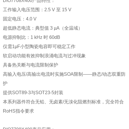
DIO7708X400产品特性：
工作输入电压范围：2.5 V 至 15 V
固定电压：4.0 V
超低静态电流：典型值 3 µA（全温域）
电源抑制比：1 kHz 时 60dB
仅需1μF小型陶瓷电容即可稳定工作
软启动功能有效抑制浪涌电流与过冲现象
具备热关断与电流限制保护
高输入电压/高输出电流时实施SOA限制——静态/动态双重防
护
提供SOT89-3与SOT23-5封装
本系列器件符合无铅、无卤素/无溴化阻燃剂标准，完全符合
RoHS指令要求