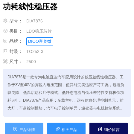
功耗线性稳压器

型号：
DIA7876

类目：
LDO稳压芯片

品牌：
DIOO帝奥微

封装：
TO252-3

尺寸：
2500
DIA7876是一款专为电池直连汽车应用设计的低压差线性稳压器。工
作于3V至40V的宽输入电压范围，使其能完美适应严苛工况，包括负
载突降、低温启动和启停模式。低静态电流与低压差特性支持极低功
耗运行。DIA7876产品应用：车载主机，远程信息处理控制单元，前
大灯，车身控制模块，汽车电子控制单元，逆变器与电机控制系统。



产品详情
相关产品
询价留言