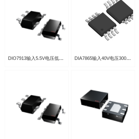
DIO7913输入5.5V电压低静态300mA电流LDO线性稳压器应用于蓝牙无线耳机
DIA7865输入40V电压300mA低功耗应用汽车前大灯线性LDO稳压器