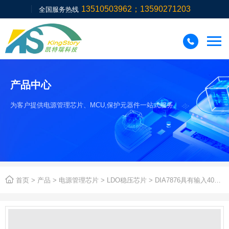
13510503962；13590271203
全国服务热线

产品中心
为客户提供电源管理芯片、MCU,保护元器件一站式服务。

首页
>
产品
>
电源管理芯片
>
LDO稳压芯片
> DIA7876具有输入40V500mz低功耗线性稳压器