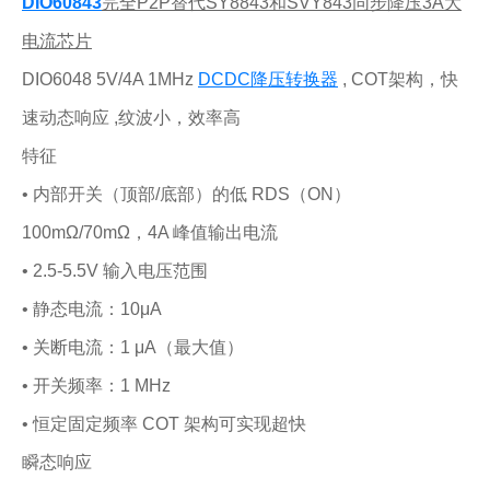
DIO60843
完全P2P替代SY8843和SVY843同步降压3A大
电流芯片
DIO6048 5V/4A 1MHz
DCDC降压转换器
, COT架构，快
速动态响应 ,纹波小，效率高
特征
• 内部开关（顶部/底部）的低 RDS（ON）
100mΩ/70mΩ，4A 峰值输出电流
• 2.5-5.5V 输入电压范围
• 静态电流：10μA
• 关断电流：1 μA（最大值）
• 开关频率：1 MHz
• 恒定固定频率 COT 架构可实现超快
瞬态响应