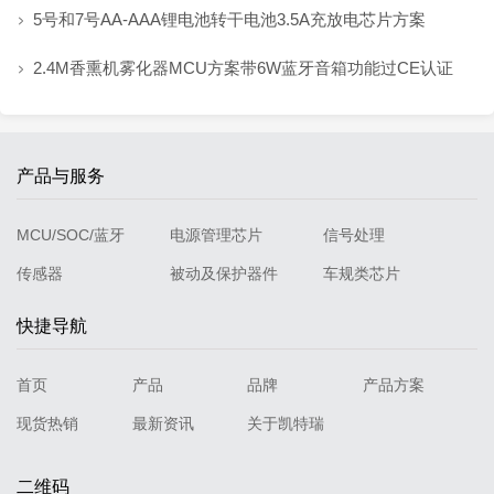
5号和7号AA-AAA锂电池转干电池3.5A充放电芯片方案

2.4M香熏机雾化器MCU方案带6W蓝牙音箱功能过CE认证

产品与服务
MCU/SOC/蓝牙
电源管理芯片
信号处理
传感器
被动及保护器件
车规类芯片
快捷导航
首页
产品
品牌
产品方案
现货热销
最新资讯
关于凯特瑞
二维码